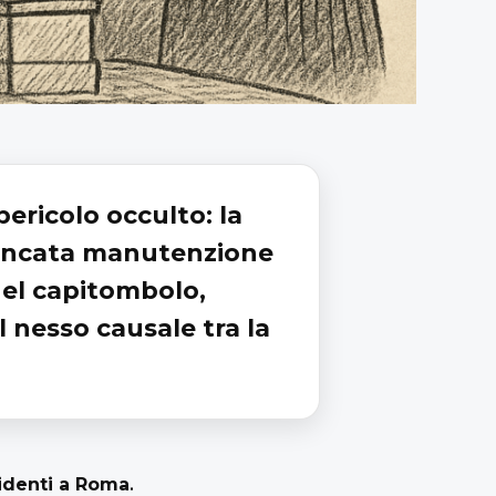
ericolo occulto: la
mancata manutenzione
del capitombolo,
il nesso causale tra la
sidenti a Roma
.