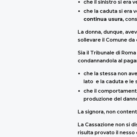
che il sinistro si era 
che la caduta si era 
continua usura,
conse
La donna, dunque, ave
sollevare il Comune da q
Sia il Tribunale di Roma
condannandola al pagam
che la stessa non ave
lato e la caduta e le
che il comportamento
produzione del danno
La signora, non content
La Cassazione non si di
risulta provato il nesso