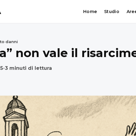
A
Home
Studio
Aree
nto danni
a” non vale il risarcim
25
•
3 minuti di lettura