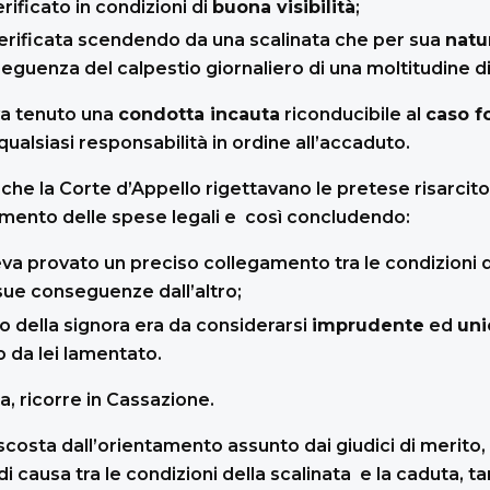
verificato in condizioni di
buona visibilità
;
verificata scendendo da una scalinata che per sua
natu
guenza del calpestio giornaliero di una moltitudine di 
va tenuto una
condotta incauta
riconducibile al
caso f
ualsiasi responsabilità in ordine all’accaduto.
 che la Corte d’Appello rigettavano le pretese risarcit
ento delle spese legali e così concludendo:
va provato un preciso collegamento tra le condizioni d
 sue conseguenze dall’altro;
 della signora era da considerarsi
imprudente
ed
uni
 da lei lamentato.
a, ricorre in Cassazione.
scosta dall’orientamento assunto dai giudici di merito
 di causa tra le condizioni della scalinata e la caduta, t