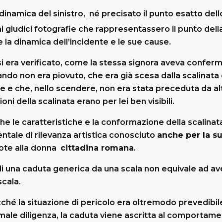
dinamica del sinistro, né precisato il punto esatto dello
 giudici fotografie che rappresentassero il punto della
e la dinamica dell’incidente e le sue cause.
 si era verificato, come la stessa signora aveva conferm
ndo non era piovuto, che era già scesa dalla scalinata 
e che, nello scendere, non era stata preceduta da alt
i della scalinata erano per lei ben visibili.
e le caratteristiche e la conformazione della scalinata 
tale di rilevanza artistica conosciuto
anche per la s
ote alla donna
cittadina romana
.
i una caduta generica da una scala non equivale ad ave
scala.
cché la situazione di pericolo era oltremodo prevedibi
ale diligenza, la caduta viene ascritta al comportame