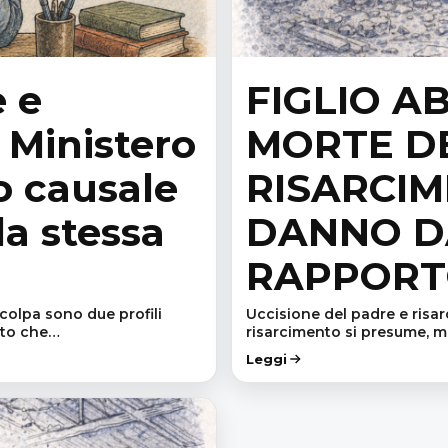
e e
FIGLIO 
 Ministero
MORTE DE
o causale
RISARCI
la stessa
DANNO D
RAPPORT
 colpa sono due profili
Uccisione del padre e risarc
rito che…
risarcimento si presume, m
Leggi