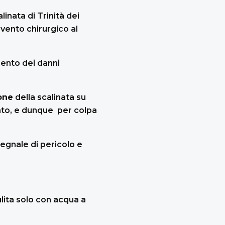
inata di Trinità dei
vento chirurgico al
mento dei danni
one
della scalinata su
cato, e dunque per colpa
segnale di pericolo e
ulita solo con acqua a