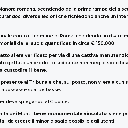
signora romana, scendendo dalla prima rampa della scal
curandosi diverse lesioni che richiedono anche un inter
bunale contro il comune di Roma, chiedendo un risarci
oniali da lei subiti quantificati in circa € 150.000.
fatto si era verificato per via di una
cattiva manutenzi
stato gettato un prodotto lucidante non meglio specifi
a custodire il bene
.
presente al Tribunale che, sul posto, non vi era alcun 
 indossasse scarpe basse.
fendeva spiegando al Giudice:
inità dei Monti,
bene monumentale
vincolato
, viene p
tali da creare il minor disagio possibile agli utenti;