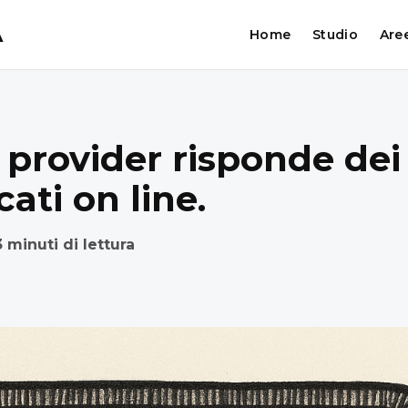
A
Home
Studio
Aree
l provider risponde d
ati on line.
3 minuti di lettura