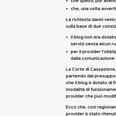
che questi, pur avend
che, una volta avver
La richiesta danni veniv
sulla base di due consid
il blog non era dotato
servizi senza alcun r
per il provider l’obbl
dalla comunicazione d
La Corte di Cassazione,
partendo dal presuppost
che il blog è dotato di 
modalità di funzionamen
provider che può modif
Ecco che, così ragionan
provider è stato ritenu