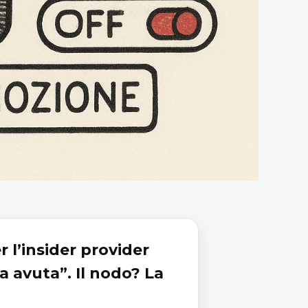
 l’insider provider
a avuta”. Il nodo? La