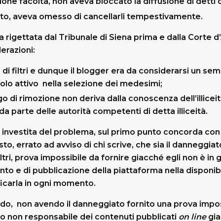
one facoltà, non aveva bloccato la diffusione di detti 
tito, aveva omesso di cancellarli tempestivamente.
a rigettata dal Tribunale di Siena prima e dalla Corte d
erazioni:
 di filtri e dunque il blogger era da considerarsi un se
uolo attivo nella selezione dei medesimi;
igo di rimozione non deriva dalla conoscenza dell’illicei
a parte delle autorità competenti di detta illiceità.
 investita del problema, sul primo punto concorda con l
o, errato ad avviso di chi scrive, che sia il danneggia
filtri, prova impossibile da fornire giacché egli non è in
to e di pubblicazione della piattaforma nella disponibi
icarla in ogni momento.
do, non avendo il danneggiato fornito una prova imposs
to non responsabile dei contenuti pubblicati
on line
gia