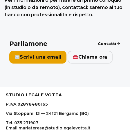
Per informazioni o per fissare un primo colloquio
(in studio o
da remoto
), contattaci: saremo al tuo
fianco con professionalità e rispetto.
Parliamone
Contatti
Scrivi una email
Chiama ora
STUDIO LEGALE VOTTA
P.IVA
02878480165
Via Stoppani, 13 — 24121 Bergamo (BG)
Tel.
035 271907
Email
mariateresa@studiolegalevotta.it